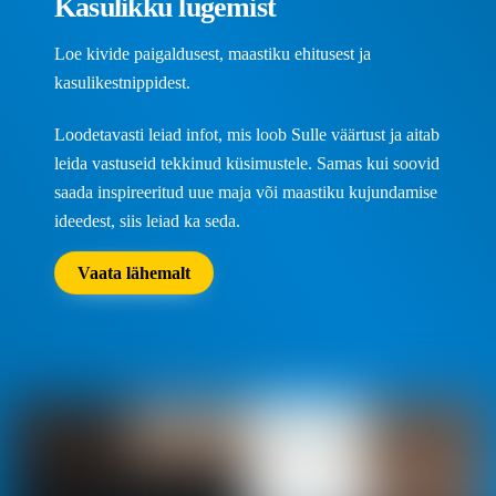
Kasulikku lugemist
Loe kivide paigaldusest, maastiku ehitusest ja
kasulikestnippidest.
Loodetavasti leiad infot, mis loob Sulle väärtust ja aitab
leida vastuseid tekkinud küsimustele. Samas kui soovid
saada inspireeritud uue maja või maastiku kujundamise
ideedest, siis leiad ka seda.
Vaata lähemalt