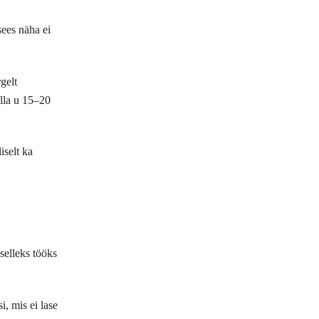
sees näha ei
gelt
olla u 15–20
iselt ka
selleks tööks
, mis ei lase