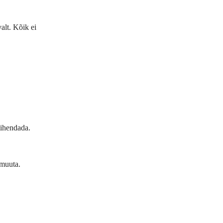
alt. Kõik ei
 tihendada.
 muuta.