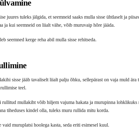
ülvamine
e juures tuleks jälgida, et seemneid saaks mulla sisse ühtlaselt ja piisav
 ja kui seemneid on liialt vähe, võib muruvaip hõre jääda.
leb seemned kerge reha abil mulla sisse rehitseda.
ullimine
kihi sisse jääb tavaliselt liialt palju õhku, sellepärast on vaja muld ära
ullimise teel.
rullitud mullakiht võib hiljem vajuma hakata ja murupinna lohklikuks
nna tiheduses kindel olla, tuleks muru rullida mitu korda.
 vaid muruplatsi hoolega kasta, seda eriti esimesel kuul.