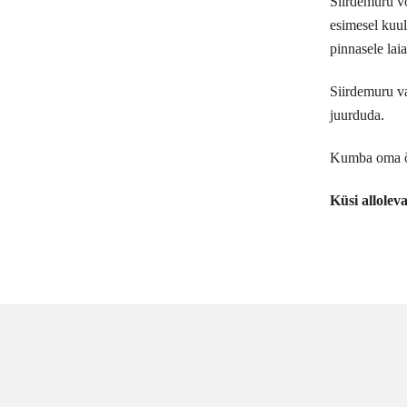
Siirdemuru võ
esimesel kuul
pinnasele laia
Siirdemuru va
juurduda.
Kumba oma õu
Küsi allole