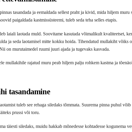
 pinnas tasandada ja eemaldada sellest praht ja kivid, mida hiljem muru 
soovid paigaldada kastmissüsteemi, tuleb seda teha selles etapis.
leb laiali laotada muld. Soovitame kasutada võimalikult kvaliteetset, ker
ulda ja seda laotamisel mitte kokku hoida. Tihendatud mullakiht võiks 
ii on murutaimedel ruumi juuri ajada ja tugevaks kasvada.
le mullakihile rajatud muru peab hiljem palju rohkem kastma ja tõenäol
hi tasandamine
laotamist tuleb see rehaga siledaks tõmmata. Suurema pinna puhul võib 
äiteks prussi või toru.
ma täiesti siledaks, muidu hakkab mõnedesse kohtadesse kogunema vesi