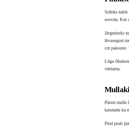
Selleks tuleb
soovita. Kui 
Järgmiseks tu
liivasegust m
cm paksune. N
Liiga õhukese
väetama.
Mullaki
Pärast mulla 
kasutada ka n
Pind peab jää