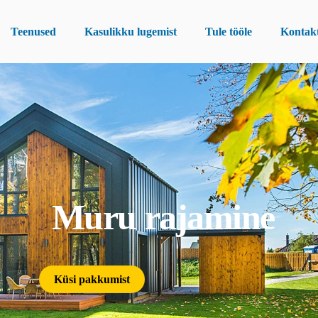
Teenused
Kasulikku lugemist
Tule tööle
Kontak
Muru rajamine
Küsi pakkumist