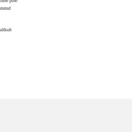
amine pole
statud
alikult