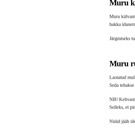
Muru k
Muru külvamis
hakka idanema
Järgmiseks tu
Muru r
Laotatud mulla
Seda tehakse r
NB! Kehvasti 
Selleks, et pi
Nüüd jääb üle