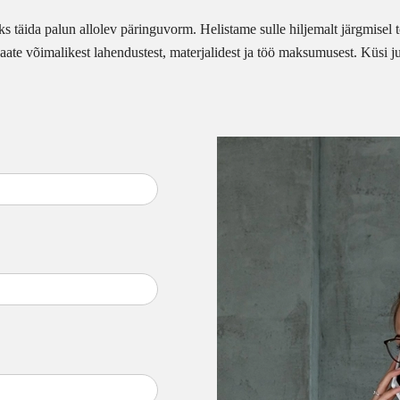
 täida palun allolev päringuvorm. Helistame sulle hiljemalt järgmisel t
aate võimalikest lahendustest, materjalidest ja töö maksumusest. Küsi ju