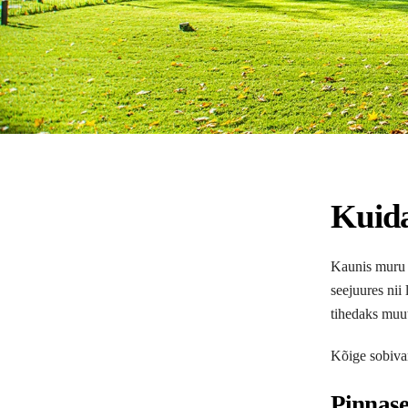
Kuida
Kaunis muru o
seejuures nii
tihedaks muu
Kõige sobiva
Pinnase