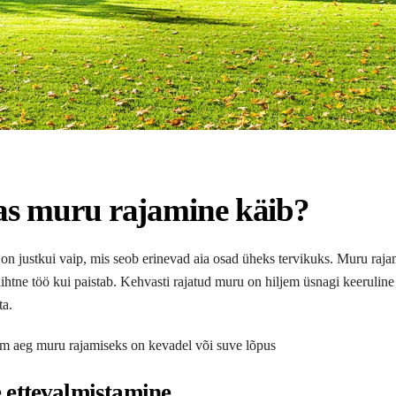
s muru rajamine käib?
n justkui vaip, mis seob erinevad aia osad üheks tervikuks. Muru rajam
 lihtne töö kui paistab. Kehvasti rajatud muru on hiljem üsnagi keeruline
ta.
m aeg muru rajamiseks on kevadel või suve lõpus
 ettevalmistamine