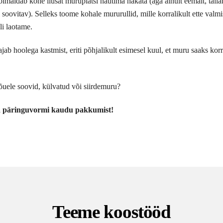
imaldab kohe ilusat muruplatsi nautima hakata (aga ainult eemalt, tall
 soovitav). Selleks toome kohale mururullid, mille korralikult ette valmi
li laotame.
jab hoolega kastmist, eriti põhjalikult esimesel kuul, et muru saaks korr
ele soovid, külvatud või siirdemuru?
va päringuvormi kaudu pakkumist!
Teeme koostööd