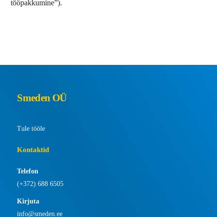
tööpakkumine”).
Smeden OÜ
Tule tööle
Kontaktid
Telefon
(+372) 688 6505
Kirjuta
info@smeden.ee