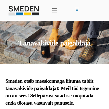
Skip
to
Menu
content
Tänavakivide paigaldaja
Smeden otsib meeskonnaga liituma tublit
tänavakivide paigaldajat! Meil töö tegemine
on au sees! Sellepärast saad ise mõjutada
enda töötasu vastavalt panusele.