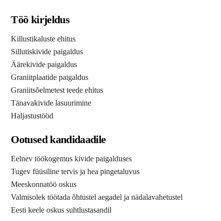
Töö kirjeldus
Killustikaluste ehitus
Sillutiskivide paigaldus
Äärekivide paigaldus
Graniitplaatide paigaldus
Graniitsõelmetest teede ehitus
Tänavakivide lasuurimine
Haljastustööd
Ootused kandidaadile
Eelnev töökogemus kivide paigalduses
Tugev füüsiline tervis ja hea pingetaluvus
Meeskonnatöö oskus
Valmisolek töötada õhtustel aegadel ja nädalavahetustel
Eesti keele oskus suhtlustasandil