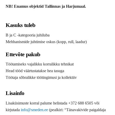
NB! Enamus objektid Tallinnas ja Harjumaal.
Kasuks tuleb
B ja C -kategooria juhiluba
Mehhanismide juhtimise oskus (kopp, rull, laadur)
Ettevõte pakub
Töötamiseks vajalikku korralikku tehnikat
Head tööd väärtustatakse hea tasuga
Töötaja sõbralikke töötingimusi ja kollektiiv
Lisainfo
Lisaküsimuste korral palume helistada +372 688 6505 või
kirjutada
info@smeden.ee
(pealkiri: “Tänavakivide paigaldaja