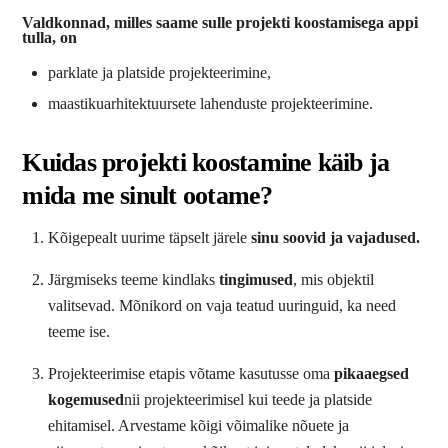
Valdkonnad, milles saame sulle projekti koostamisega appi
tulla, on
parklate ja platside projekteerimine,
maastikuarhitektuursete lahenduste projekteerimine.
Kuidas projekti koostamine käib ja
mida me sinult ootame?
Kõigepealt uurime täpselt järele
sinu soovid ja vajadused.
Järgmiseks teeme kindlaks
tingimused
, mis objektil
valitsevad. Mõnikord on vaja teatud uuringuid, ka need
teeme ise.
Projekteerimise etapis võtame kasutusse oma
pikaaegsed
kogemused
nii projekteerimisel kui teede ja platside
ehitamisel. Arvestame kõigi võimalike nõuete ja