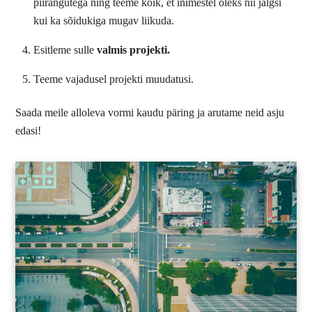
piirangutega ning teeme kõik, et inimestel oleks nii jalgsi
kui ka sõidukiga mugav liikuda.
Esitleme sulle
valmis projekti.
Teeme vajadusel projekti muudatusi.
Saada meile alloleva vormi kaudu päring ja arutame neid asju
edasi!