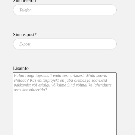
Sinu telefon
*
Sinu e-post
*
Lisainfo