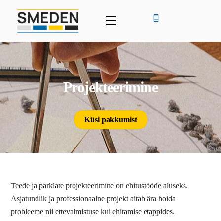
Skip
to
Menu
content
Projekteerimine
Küsi pakkumist
Teede ja parklate projekteerimine on ehitustööde aluseks.
Asjatundlik ja professionaalne projekt aitab ära hoida
probleeme nii ettevalmistuse kui ehitamise etappides.